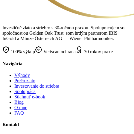
Investičné zlato a striebro s 30-ročnou praxou. Spolupracujem so
spoločnosťou Golden Oak Trust, som hrdým partnerom IBIS
InGold a Münze Österreich AG — Wiener Philharmoniker.
100% výkup
Veriscan ochrana
30 rokov praxe
Navigácia
Výhody
Prečo zlato
Investovanie do striebra
Spolupráca
Stiahnuť e-book
Blog
O mne
FAQ
Kontakt