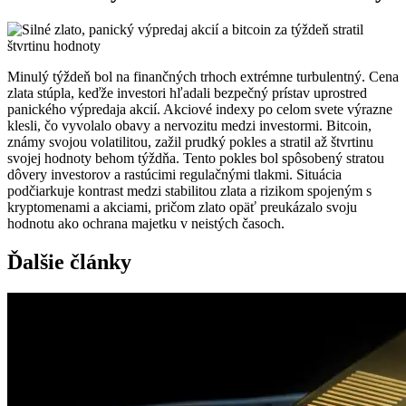
Minulý týždeň bol na finančných trhoch extrémne turbulentný. Cena
zlata stúpla, keďže investori hľadali bezpečný prístav uprostred
panického výpredaja akcií. Akciové indexy po celom svete výrazne
klesli, čo vyvolalo obavy a nervozitu medzi investormi. Bitcoin,
známy svojou volatilitou, zažil prudký pokles a stratil až štvrtinu
svojej hodnoty behom týždňa. Tento pokles bol spôsobený stratou
dôvery investorov a rastúcimi regulačnými tlakmi. Situácia
podčiarkuje kontrast medzi stabilitou zlata a rizikom spojeným s
kryptomenami a akciami, pričom zlato opäť preukázalo svoju
hodnotu ako ochrana majetku v neistých časoch.
Ďalšie články