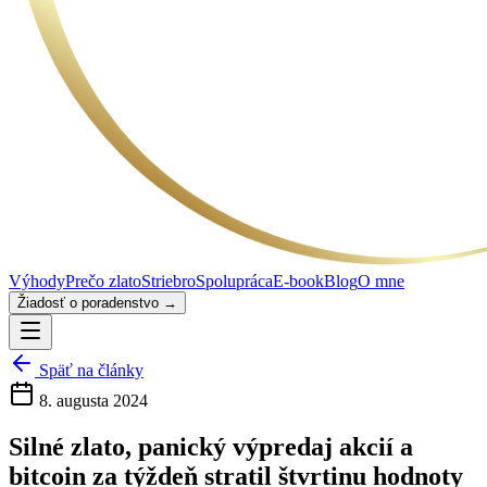
Výhody
Prečo zlato
Striebro
Spolupráca
E-book
Blog
O mne
Žiadosť o poradenstvo →
Späť na články
8. augusta 2024
Silné zlato, panický výpredaj akcií a
bitcoin za týždeň stratil štvrtinu hodnoty