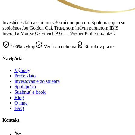
Investičné zlato a striebro s 30-ročnou praxou. Spolupracujem so
spoločnosťou Golden Oak Trust, som hrdým partnerom IBIS
InGold a Münze Österreich AG — Wiener Philharmoniker.
100% výkup
Veriscan ochrana
30 rokov praxe
Navigácia
Výhody
Prečo zlato
Investovanie do striebra
Spolupráca
Stiahnuť e-book
Blog
O mne
FAQ
Kontakt