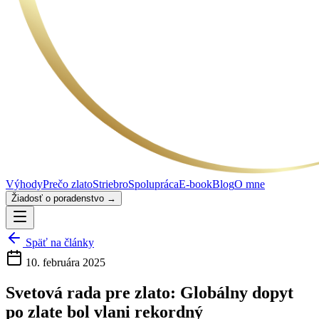
Výhody
Prečo zlato
Striebro
Spolupráca
E-book
Blog
O mne
Žiadosť o poradenstvo →
Späť na články
10. februára 2025
Svetová rada pre zlato: Globálny dopyt
po zlate bol vlani rekordný