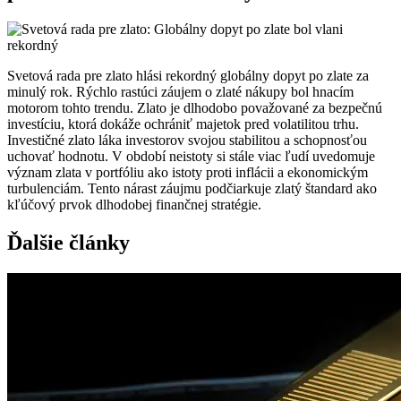
Svetová rada pre zlato hlási rekordný globálny dopyt po zlate za
minulý rok. Rýchlo rastúci záujem o zlaté nákupy bol hnacím
motorom tohto trendu. Zlato je dlhodobo považované za bezpečnú
investíciu, ktorá dokáže ochrániť majetok pred volatilitou trhu.
Investičné zlato láka investorov svojou stabilitou a schopnosťou
uchovať hodnotu. V období neistoty si stále viac ľudí uvedomuje
význam zlata v portfóliu ako istoty proti inflácii a ekonomickým
turbulenciám. Tento nárast záujmu podčiarkuje zlatý štandard ako
kľúčový prvok dlhodobej finančnej stratégie.
Ďalšie články