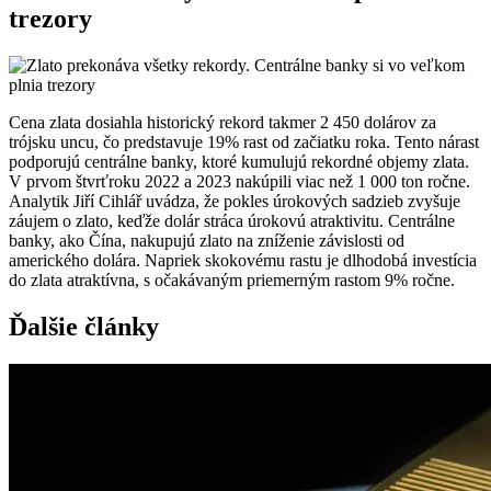
trezory
Cena zlata dosiahla historický rekord takmer 2 450 dolárov za
trójsku uncu, čo predstavuje 19% rast od začiatku roka. Tento nárast
podporujú centrálne banky, ktoré kumulujú rekordné objemy zlata.
V prvom štvrťroku 2022 a 2023 nakúpili viac než 1 000 ton ročne.
Analytik Jiří Cihlář uvádza, že pokles úrokových sadzieb zvyšuje
záujem o zlato, keďže dolár stráca úrokovú atraktivitu. Centrálne
banky, ako Čína, nakupujú zlato na zníženie závislosti od
amerického dolára. Napriek skokovému rastu je dlhodobá investícia
do zlata atraktívna, s očakávaným priemerným rastom 9% ročne.
Ďalšie články