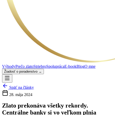
Výhody
Prečo zlato
Striebro
Spolupráca
E-book
Blog
O mne
Žiadosť o poradenstvo →
Späť na články
28. mája 2024
Zlato prekonáva všetky rekordy.
Centrálne banky si vo veľkom plnia